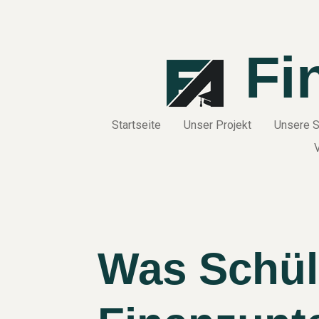
Zum
Hauptinhalt
springen
Fi
Startseite
Unser Projekt
Unsere S
Was Schül